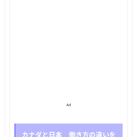
カナ
ダと
日
本
働き
方の
違い
を教
え
て！
2
カナ
ダの
職場
の雰
囲気
はど
んな
感じ
Ad
な
の？
3
職場
カナダと日本 働き方の違いを