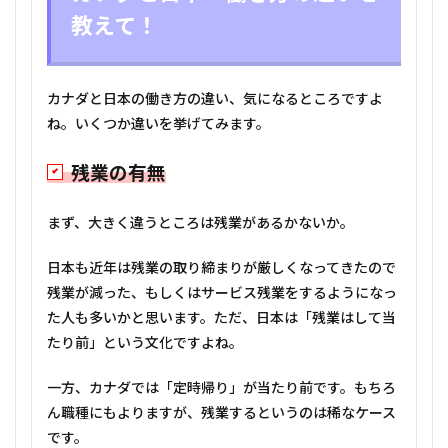
での
服装
教えて！
は？
スー
ツを
用意
カナダと日本の働き方の違い、気になるところですよ
して
ね。いくつか違いを挙げてみます。
おい
た方
がい
残業の有無
い？
4
まず、大きく違うところは残業があるかないか。
1年
に1
日本も近年は残業の取り締まりが厳しくなってきたので
度行
われ
残業が減った、もしくはサービス残業をするようになっ
る会
た人も多いかと思います。ただ、日本は「残業はして当
社主
催の
たり前」という文化ですよね。
パー
ティ
一方、カナダでは「定時帰り」が当たり前です。もちろ
ー
ん職種にもよりますが、残業するというのは稀なケース
です。