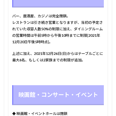
バー、居酒屋、カジノは完全閉鎖。
レストランは引き続き営業となりますが、当初の予定さ
れていた収容人数
50%
の制限に加え、ダイニングルーム
の営業時間は午前
5
時から午後
10
時までに制限[
2021
年
12
月
20
日午後
5
時時点]。
上述に加え、
2021
年
12
月
26
日(日)からはテーブルごとに
最大
6
名、もしくは
2
家族までの制限が追加。
映画館・コンサート・イベント
◆ 映画館・イベントホールは閉鎖