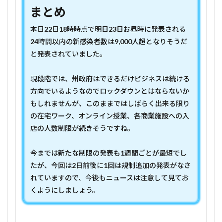
まとめ
本日
22
日
18
時時点で明日
23
日お昼時に発表される
24
時間以内の新感染者数は
9,000
人超となりそうだ
と発表されていました。
現段階では、州政府はできるだけビジネスは続ける
方向でいるようなのでロックダウンとはならないか
もしれませんが、このままではしばらく出来る限り
の在宅ワーク、オンライン授業、各商業施設への入
店の人数制限が続きそうですね。
今までは新たな制限の発表も
1
週間ごとが最短でし
たが、今回は
2
日前後に
1
回は規制追加の発表がなさ
れていますので、今後もニュースは注意して見てお
くようにしましょう。