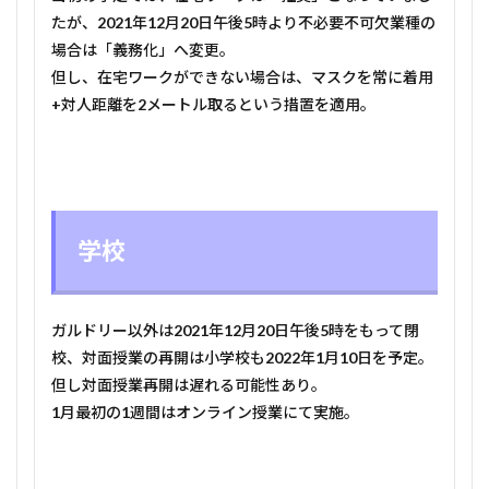
と娯
たが、
2021
年
12
月
20
日午後
5
時より不必要不可欠業種の
楽
場合は「義務化」へ変更。
6
但し、在宅ワークができない場合は、マスクを常に着用
コロ
+
対人距離を
2
メートル取るという措置を適用。
ナの
簡易
検査
キッ
ト配
布
学校
7
屋内
での
集ま
りの
ガルドリー以外は
2021
年
12
月
20
日午後
5
時をもって閉
人数
校、対面授業の再開は小学校も
2022
年
1
月
10
日を予定。
8
但し対面授業再開は遅れる可能性あり。
コロ
1
月最初の
1
週間はオンライン授業にて実施。
ナの
検査
9