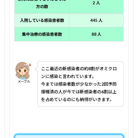
2 人
方の数
入院している感染患者数
445 人
集中治療の感染患者数
88
人
ここ最近の新感染者の約
8
割がオミクロ
ンに感染と言われています。
メープル
今までは感染者数が少なかった
2
回予防
接種済の人が今では新感染者の
6
割以上
を占めているのにも納得がいきます。