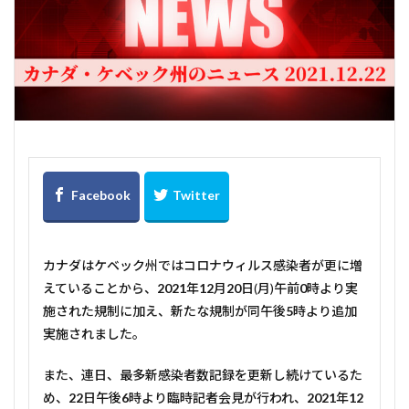
カナダはケベック州ではコロナウィルス感染者が更に増
えていることから、
2021
年
12
月
20
日(月)午前
0
時より実
施された規制に加え、新たな規制が同午後
5
時より追加
実施されました。
また、連日、最多新感染者数記録を更新し続けているた
め、
22
日午後
6
時より臨時記者会見が行われ、
2021
年
12