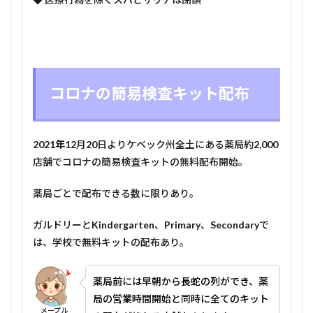
コロナの簡易検査キット配布
2021
年
12
月
20
日よりケベック州全土にある薬局約
2,000
店舗でコロナの簡易検査キットの無料配布開始。
薬局ごとで配布できる数に限りあり。
ガルドリーと
Kindergarten
、
Primary
、
Secondary
で
は、学校で無料キットの配布あり。
薬局前には早朝から長蛇の列ができ、薬
局の営業時間開始と同時に全てのキット
メープル