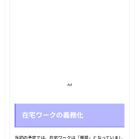
化
2
学校
3
レス
トラ
ン・
バ
ー・
カジ
ノ
4
映画
Ad
館・
コン
サー
ト・
イベ
在宅ワークの義務化
ント
5
スポ
当初の予定では、在宅ワークは「推奨」となっていまし
ーツ