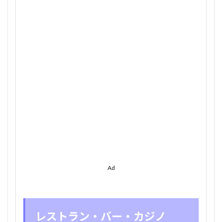
救急
10
カナ
ダ・
ケベ
ック
州の
コロ
ナウ
ィル
スの
状況
Ad
レストラン・バー・カジノ