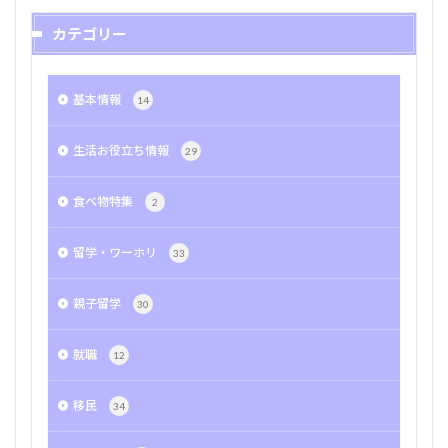
カテゴリー
基本情報
14
生活お役立ち情報
29
食べ物特集
2
留学・ワーホリ
33
親子留学
30
就職
12
移民
34